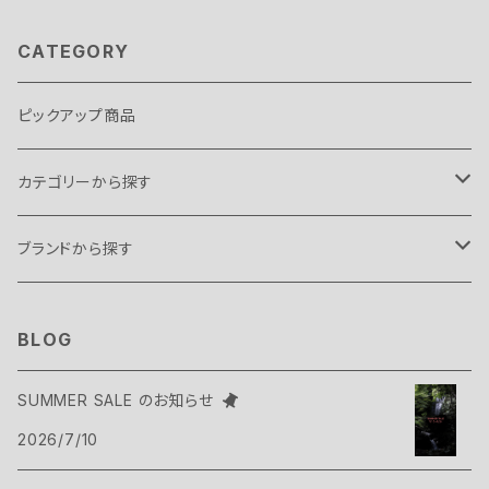
CATEGORY
ピックアップ商品
カテゴリーから探す
テント・タープ
ブランドから探す
テント
スリーピングギア
B.C FOOD
BLOG
タープ
寝袋
バックパックギア
Belmont
SUMMER SALE のお知らせ
アクセサリー
2026/7/10
ヴィヴィ
バックパック
トップス
Bush Craft