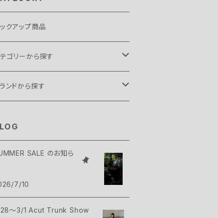
ックアップ商品
テゴリーから探す
ント・タープ
ランドから探す
ント
リーピングギア
.C FOOD
LOG
ープ
袋
ックパックギア
elmont
UMMER SALE のお知ら
クセサリー
ィヴィ
ックパック
ップス
ush Craft
026/7/10
ンモック
コッシュ・ポーチ
シャツ・シャツ
トムス
AMP GREEB
/28～3/1 Acut Trunk Show