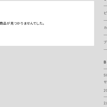
ピ
商品が見つかりませんでした。
カ
テ
ブ
テ
ス
B
B
タ
寝
バ
B
S
せ
ア
ヴ
バ
ト
B
2
ハ
サ
T
ボ
C
2