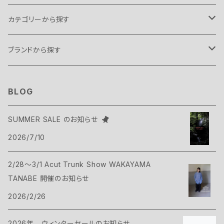
カテゴリーから探す
テント・タープ
ブランドから探す
テント
スリーピングギア
B.C FOOD
BLOG
タープ
寝袋
バックパックギア
Belmont
SUMMER SALE のお知らせ
アクセサリー
2026/7/10
ヴィヴィ
バックパック
トップス
Bush Craft
2/28～3/1 Acut Trunk Show WAKAYAMA
ハンモック
サコッシュ・ポーチ
Tシャツ・シャツ
ボトムス
CAMP GREEB
TANABE 開催のお知らせ
マット
2026/2/26
バックパックアクセサリー
シェル
パンツ・ショーツ
シューズ
Cargo Container
コット
2026年 ウィンターセールのお知らせ