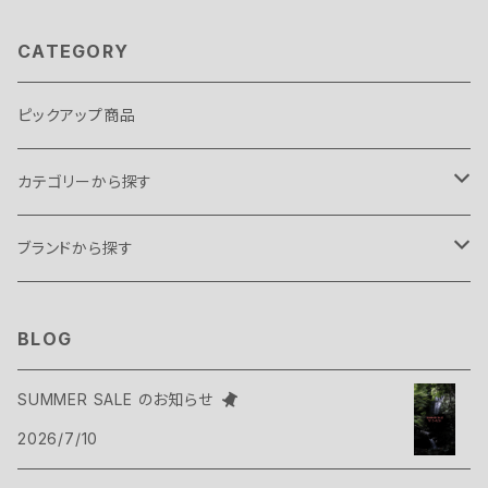
CATEGORY
ピックアップ商品
カテゴリーから探す
テント・タープ
ブランドから探す
テント
スリーピングギア
B.C FOOD
BLOG
タープ
寝袋
バックパックギア
Belmont
SUMMER SALE のお知らせ
アクセサリー
2026/7/10
ヴィヴィ
バックパック
トップス
Bush Craft