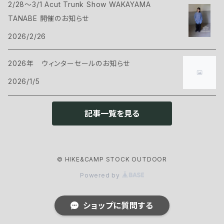
2/28～3/1 Acut Trunk Show WAKAYAMA
ハンモック
サコッシュ・ポーチ
Tシャツ・シャツ
ボトムス
CAMP GREEB
TANABE 開催のお知らせ
マット
2026/2/26
バックパックアクセサリー
シェル
パンツ・ショーツ
シューズ
Cargo Container
コット
2026年 ウィンターセールのお知らせ
ケース
インサレーション
シェル
ウェアアクセサリー
CARRY THE SUN
2026/1/5
ピロー
インサレーション
ヘッドギア
クックウェア
CHAORAS
記事一覧を見る
グランドシート
アイウェア
クッカー
ランタン・ライト
CNOC
スリーピングアクセサリー
ネックウェア
© HIKE&CAMP STOCK OUTDOOR
カトラリー
ヘッドライト
ファニチャー
ENLIGHTEND EQUIPMENT
Powered by
グローブ
ストーブ・燃料
ランタン
チェアー
アウトドアギア
eno
ショップに質問する
フットウェア
ボトル・浄水器
アクセサリー
テーブル
トレッキングポール