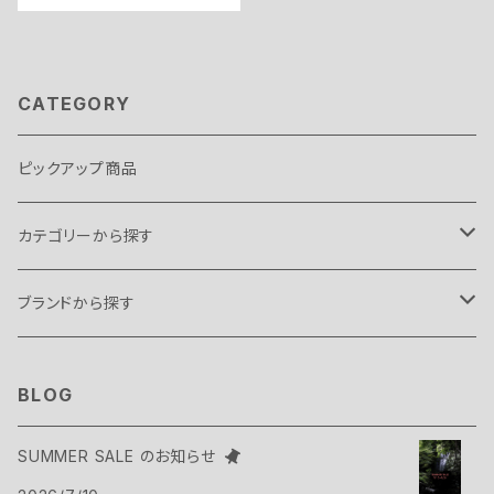
CATEGORY
ピックアップ商品
カテゴリーから探す
テント・タープ
ブランドから探す
テント
スリーピングギア
B.C FOOD
BLOG
タープ
寝袋
バックパックギア
Belmont
SUMMER SALE のお知らせ
アクセサリー