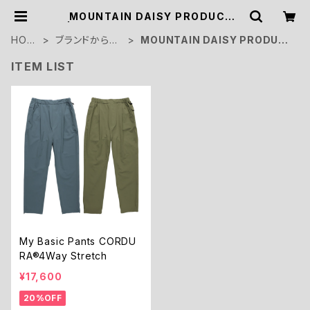
MOUNTAIN DAISY PRODUCTS
| HIKE&CAMP STOCK OUTDOO
R
HOM
ブランドから探
MOUNTAIN DAISY PRODUC
E
す
TS
ITEM LIST
My Basic Pants CORDU
RA®4Way Stretch
¥17,600
20%OFF