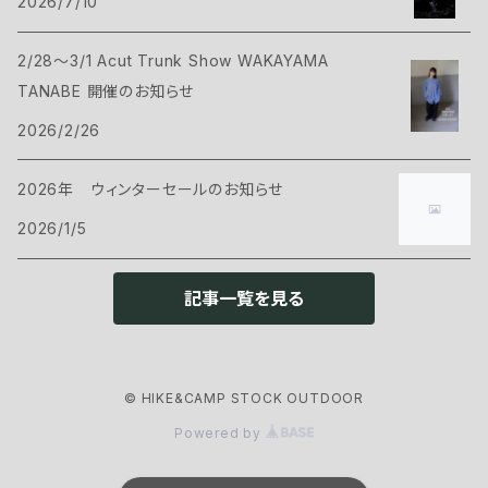
2026/7/10
ヴィヴィ
バックパック
トップス
Bush Craft
2/28～3/1 Acut Trunk Show WAKAYAMA
ハンモック
サコッシュ・ポーチ
Tシャツ・シャツ
ボトムス
CAMP GREEB
TANABE 開催のお知らせ
マット
2026/2/26
バックパックアクセサリー
シェル
パンツ・ショーツ
シューズ
Cargo Container
コット
2026年 ウィンターセールのお知らせ
ケース
インサレーション
シェル
ウェアアクセサリー
CARRY THE SUN
2026/1/5
ピロー
インサレーション
ヘッドギア
クックウェア
CHAORAS
記事一覧を見る
グランドシート
アイウェア
クッカー
ランタン・ライト
CNOC
スリーピングアクセサリー
ネックウェア
© HIKE&CAMP STOCK OUTDOOR
カトラリー
ヘッドライト
ファニチャー
ENLIGHTEND EQUIPMENT
Powered by
グローブ
ストーブ・燃料
ランタン
チェアー
アウトドアギア
eno