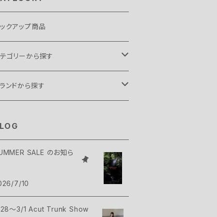
ックアップ商品
テゴリーから探す
ント・タープ
ランドから探す
ント
リーピングギア
.C FOOD
LOG
ープ
袋
ックパックギア
elmont
UMMER SALE のお知ら
クセサリー
ィヴィ
ックパック
ップス
ush Craft
026/7/10
ンモック
コッシュ・ポーチ
シャツ・シャツ
トムス
AMP GREEB
/28～3/1 Acut Trunk Show