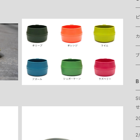
ピ
カ
WILDO FOLD-A-CUP / ウィルドゥ フォー
ルダーカップ
¥770
テ
ブ
テ
ス
B
B
タ
寝
バ
B
S
せ
ア
ヴ
バ
ト
B
2
ハ
サ
T
ボ
C
2