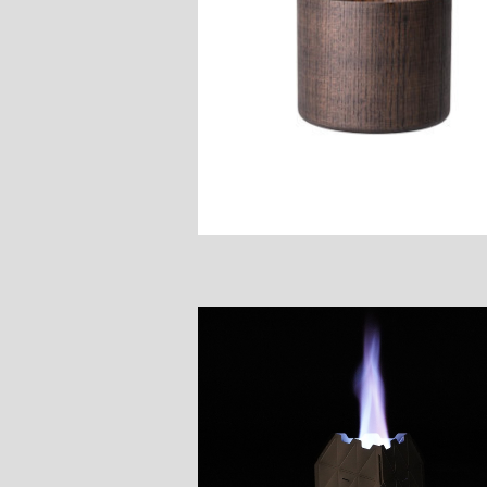
深山漆椀 汁
¥12,100
チタンテトラストーブ
¥4,070