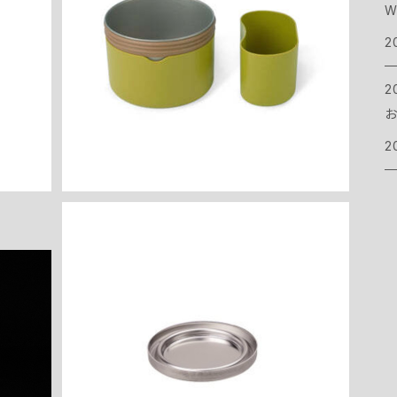
W
トレイルカップ500
マ
バ
シ
パ
シ
C
お
¥5,830
2
コ
ケ
イ
シ
ウ
C
2
お
ピ
イ
ヘ
ク
C
2
グ
ア
ク
ラ
C
ス
ネ
カ
ヘ
フ
E
グ
ス
ラ
チ
ア
e
EVERNEW Pre-Heating plate
フ
¥1,980
ボ
ア
テ
ト
E
焚