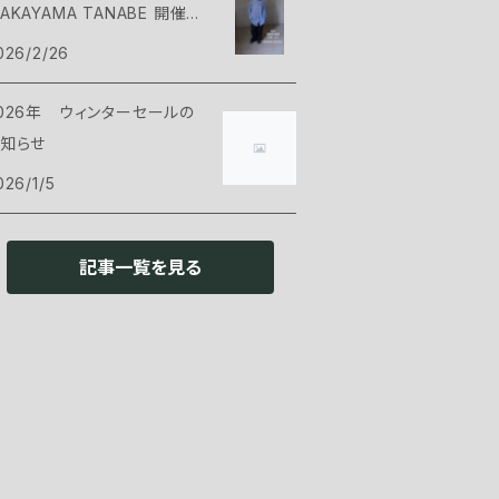
AKAYAMA TANABE 開催の
ット
ックパックアクセサリー
ェル
ンツ・ショーツ
ューズ
argo Container
知らせ
026/2/26
ット
ース
ンサレーション
ェル
ェアアクセサリー
ARRY THE SUN
026年 ウィンターセールの
知らせ
ロー
ンサレーション
ッドギア
ックウェア
HAORAS
026/1/5
ランドシート
イウェア
ッカー
ンタン・ライト
NOC
記事一覧を見る
リーピングアクセサリー
ックウェア
トラリー
ッドライト
ァニチャー
NLIGHTEND EQUIPMENT
ローブ
トーブ・燃料
ンタン
ェアー
ウトドアギア
no
ットウェア
トル・浄水器
クセサリー
ーブル
レッキングポール
食品
PI
き火台