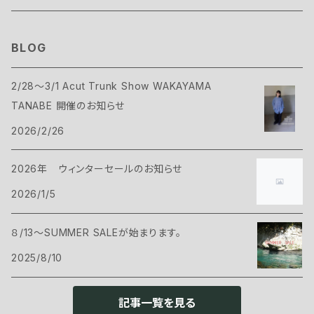
テント
スリーピングギア
B.C FOOD
BLOG
タープ
寝袋
バックパックギア
Belmont
2/28～3/1 Acut Trunk Show WAKAYAMA
TANABE 開催のお知らせ
アクセサリー
ヴィヴィ
バックパック
トップス
Bush Craft
2026/2/26
ハンモック
サコッシュ・ポーチ
Tシャツ・シャツ
ボトムス
CAMP GREEB
2026年 ウィンターセールのお知らせ
マット
2026/1/5
バックパックアクセサリー
シェル
パンツ・ショーツ
シューズ
Cargo Container
コット
８/13～SUMMER SALEが始まります。
ケース
インサレーション
シェル
ウェアアクセサリー
CARRY THE SUN
2025/8/10
ピロー
インサレーション
ヘッドギア
クックウェア
CHAORAS
記事一覧を見る
グランドシート