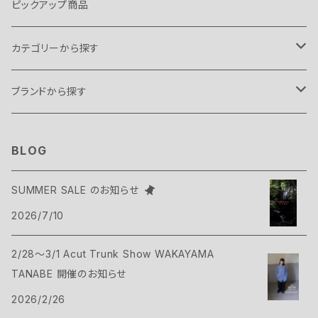
ピックアップ商品
カテゴリーから探す
テント・タープ
ブランドから探す
テント
スリーピングギア
B.C FOOD
BLOG
タープ
寝袋
バックパックギア
Belmont
SUMMER SALE のお知らせ
アクセサリー
2026/7/10
ヴィヴィ
バックパック
トップス
Bush Craft
2/28～3/1 Acut Trunk Show WAKAYAMA
ハンモック
サコッシュ・ポーチ
Tシャツ・シャツ
ボトムス
CAMP GREEB
TANABE 開催のお知らせ
マット
2026/2/26
バックパックアクセサリー
シェル
パンツ・ショーツ
シューズ
Cargo Container