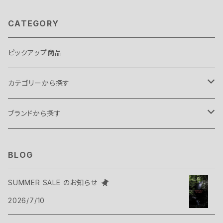
CATEGORY
ピックアップ商品
カテゴリーから探す
テント・タープ
ブランドから探す
テント
スリーピングギア
B.C FOOD
BLOG
タープ
寝袋
バックパックギア
Belmont
SUMMER SALE のお知らせ
アクセサリー
2026/7/10
ヴィヴィ
バックパック
トップス
Bush Craft