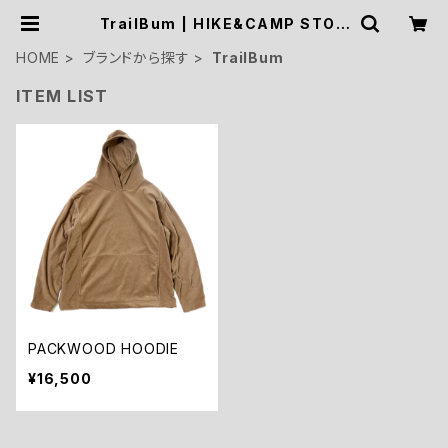
TrailBum | HIKE&CAMP STOC
K OUTDOOR
HOME
ブランドから探す
TrailBum
ITEM LIST
PACKWOOD HOODIE
¥16,500