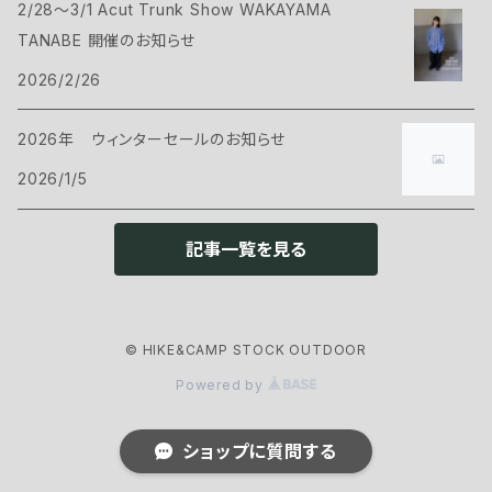
2/28～3/1 Acut Trunk Show WAKAYAMA
ハンモック
サコッシュ・ポーチ
Tシャツ・シャツ
ボトムス
CAMP GREEB
TANABE 開催のお知らせ
マット
2026/2/26
バックパックアクセサリー
シェル
パンツ・ショーツ
シューズ
Cargo Container
コット
2026年 ウィンターセールのお知らせ
ケース
インサレーション
シェル
ウェアアクセサリー
CARRY THE SUN
2026/1/5
ピロー
インサレーション
ヘッドギア
クックウェア
CHAORAS
記事一覧を見る
グランドシート
アイウェア
クッカー
ランタン・ライト
CNOC
スリーピングアクセサリー
ネックウェア
© HIKE&CAMP STOCK OUTDOOR
カトラリー
ヘッドライト
ファニチャー
ENLIGHTEND EQUIPMENT
Powered by
グローブ
ストーブ・燃料
ランタン
チェアー
アウトドアギア
eno
ショップに質問する
フットウェア
ボトル・浄水器
アクセサリー
テーブル
トレッキングポール