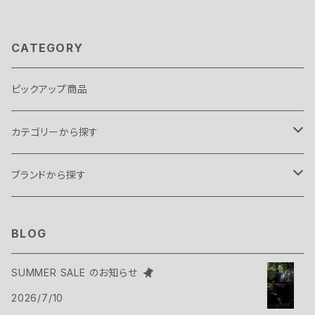
CATEGORY
ピックアップ商品
カテゴリーから探す
テント・タープ
ブランドから探す
テント
スリーピングギア
B.C FOOD
BLOG
タープ
寝袋
バックパックギア
Belmont
SUMMER SALE のお知らせ
アクセサリー
2026/7/10
ヴィヴィ
バックパック
トップス
Bush Craft