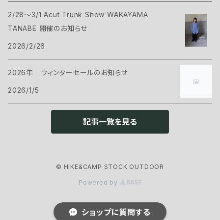
2/28～3/1 Acut Trunk Show WAKAYAMA
ハンモック
サコッシュ・ポーチ
Tシャツ・シャツ
ボトムス
CAMP GREEB
TANABE 開催のお知らせ
マット
2026/2/26
バックパックアクセサリー
シェル
パンツ・ショーツ
シューズ
Cargo Container
コット
2026年 ウィンターセールのお知らせ
ケース
インサレーション
シェル
ウェアアクセサリー
CARRY THE SUN
2026/1/5
ピロー
インサレーション
ヘッドギア
クックウェア
CHAORAS
記事一覧を見る
グランドシート
アイウェア
クッカー
ランタン・ライト
CNOC
スリーピングアクセサリー
ネックウェア
© HIKE&CAMP STOCK OUTDOOR
カトラリー
ヘッドライト
ファニチャー
ENLIGHTEND EQUIPMENT
Powered by
グローブ
ストーブ・燃料
ランタン
チェアー
アウトドアギア
eno
ショップに質問する