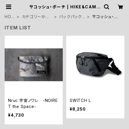
サコッシュ・ポーチ | HIKE&CAMP
STOCK OUTDOOR
HOM
カテゴリーから
バックパック
サコッシュ・ポ
E
探す
ギア
ーチ
ITEM LIST
Nruc 宇宙ノワレ -NOIRE
SWITCH L
T the Space-
¥8,250
¥4,730