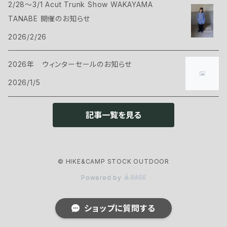
2/28～3/1 Acut Trunk Show WAKAYAMA
ハンモック
サコッシュ・ポーチ
Tシャツ・シャツ
ボトムス
CAMP GREEB
TANABE 開催のお知らせ
マット
2026/2/26
バックパックアクセサリー
シェル
パンツ・ショーツ
シューズ
Cargo Container
コット
2026年 ウィンターセールのお知らせ
ケース
インサレーション
シェル
ウェアアクセサリー
CARRY THE SUN
2026/1/5
ピロー
インサレーション
ヘッドギア
クックウェア
CHAORAS
記事一覧を見る
グランドシート
アイウェア
クッカー
ランタン・ライト
CNOC
スリーピングアクセサリー
ネックウェア
© HIKE&CAMP STOCK OUTDOOR
カトラリー
ヘッドライト
ファニチャー
ENLIGHTEND EQUIPMENT
Powered by
グローブ
ストーブ・燃料
ランタン
チェアー
アウトドアギア
eno
ショップに質問する
フットウェア
ボトル・浄水器
アクセサリー
テーブル
トレッキングポール