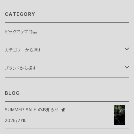
CATEGORY
ピックアップ商品
カテゴリーから探す
テント・タープ
ブランドから探す
テント
スリーピングギア
B.C FOOD
BLOG
タープ
寝袋
バックパックギア
Belmont
SUMMER SALE のお知らせ
アクセサリー
2026/7/10
ヴィヴィ
バックパック
トップス
Bush Craft