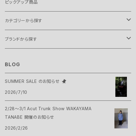
ピックアップ商品
カテゴリーから探す
テント・タープ
ブランドから探す
テント
スリーピングギア
B.C FOOD
BLOG
タープ
寝袋
バックパックギア
Belmont
SUMMER SALE のお知らせ
アクセサリー
2026/7/10
ヴィヴィ
バックパック
トップス
Bush Craft
2/28～3/1 Acut Trunk Show WAKAYAMA
ハンモック
サコッシュ・ポーチ
Tシャツ・シャツ
ボトムス
CAMP GREEB
TANABE 開催のお知らせ
マット
2026/2/26
バックパックアクセサリー
シェル
パンツ・ショーツ
シューズ
Cargo Container