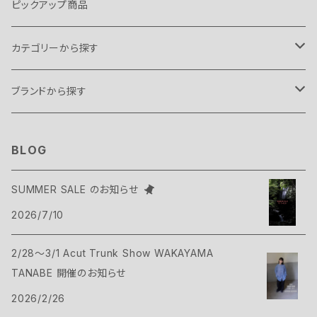
ピックアップ商品
カテゴリーから探す
テント・タープ
ブランドから探す
テント
スリーピングギア
B.C FOOD
BLOG
タープ
寝袋
バックパックギア
Belmont
SUMMER SALE のお知らせ
アクセサリー
2026/7/10
ヴィヴィ
バックパック
トップス
Bush Craft
2/28～3/1 Acut Trunk Show WAKAYAMA
ハンモック
サコッシュ・ポーチ
Tシャツ・シャツ
ボトムス
CAMP GREEB
TANABE 開催のお知らせ
マット
2026/2/26
バックパックアクセサリー
シェル
パンツ・ショーツ
シューズ
Cargo Container