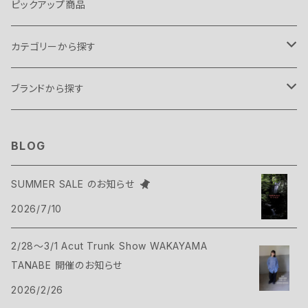
ピックアップ商品
カテゴリーから探す
テント・タープ
ブランドから探す
テント
スリーピングギア
B.C FOOD
BLOG
タープ
寝袋
バックパックギア
Belmont
SUMMER SALE のお知らせ
アクセサリー
2026/7/10
ヴィヴィ
バックパック
トップス
Bush Craft
2/28～3/1 Acut Trunk Show WAKAYAMA
ハンモック
サコッシュ・ポーチ
Tシャツ・シャツ
ボトムス
CAMP GREEB
TANABE 開催のお知らせ
マット
2026/2/26
バックパックアクセサリー
シェル
パンツ・ショーツ
シューズ
Cargo Container