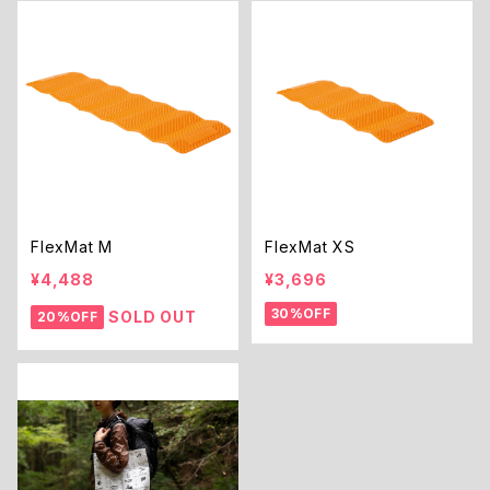
FlexMat M
FlexMat XS
¥4,488
¥3,696
30%OFF
SOLD OUT
20%OFF