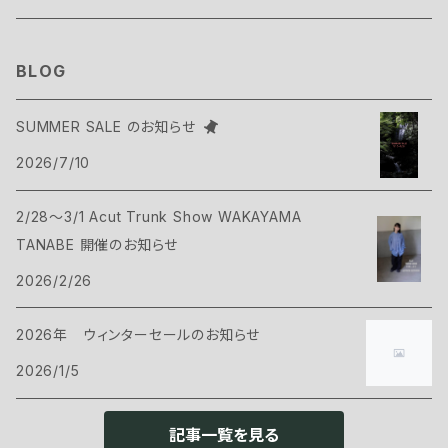
テント
スリーピングギア
B.C FOOD
BLOG
タープ
寝袋
バックパックギア
Belmont
SUMMER SALE のお知らせ
アクセサリー
2026/7/10
ヴィヴィ
バックパック
トップス
Bush Craft
2/28～3/1 Acut Trunk Show WAKAYAMA
ハンモック
サコッシュ・ポーチ
Tシャツ・シャツ
ボトムス
CAMP GREEB
TANABE 開催のお知らせ
マット
2026/2/26
バックパックアクセサリー
シェル
パンツ・ショーツ
シューズ
Cargo Container
コット
2026年 ウィンターセールのお知らせ
ケース
インサレーション
シェル
ウェアアクセサリー
CARRY THE SUN
2026/1/5
ピロー
インサレーション
ヘッドギア
クックウェア
CHAORAS
記事一覧を見る
グランドシート