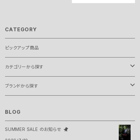
CATEGORY
ピックアップ商品
カテゴリーから探す
テント・タープ
ブランドから探す
テント
スリーピングギア
B.C FOOD
BLOG
タープ
寝袋
バックパックギア
Belmont
SUMMER SALE のお知らせ
アクセサリー