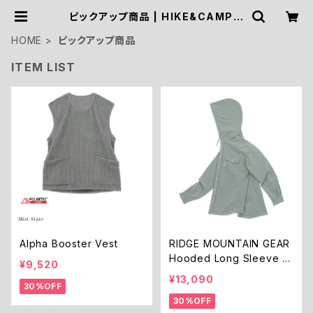
ピックアップ商品 | HIKE&CAMP S
TOCK OUTDOOR
HOME
ピックアップ商品
ITEM LIST
Alpha Booster Vest
RIDGE MOUNTAIN GEAR
Hooded Long Sleeve S
¥9,520
hirt
¥13,090
30%OFF
30%OFF