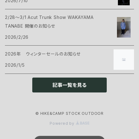
2026/7/10
ヴィヴィ
バックパック
トップス
Bush Craft
2/28～3/1 Acut Trunk Show WAKAYAMA
ハンモック
サコッシュ・ポーチ
Tシャツ・シャツ
ボトムス
CAMP GREEB
TANABE 開催のお知らせ
マット
2026/2/26
バックパックアクセサリー
シェル
パンツ・ショーツ
シューズ
Cargo Container
コット
2026年 ウィンターセールのお知らせ
ケース
インサレーション
シェル
ウェアアクセサリー
CARRY THE SUN
2026/1/5
ピロー
インサレーション
ヘッドギア
クックウェア
CHAORAS
記事一覧を見る
グランドシート
アイウェア
クッカー
ランタン・ライト
CNOC
スリーピングアクセサリー
ネックウェア
© HIKE&CAMP STOCK OUTDOOR
カトラリー
ヘッドライト
ファニチャー
ENLIGHTEND EQUIPMENT
Powered by
グローブ
ストーブ・燃料
ランタン
チェアー
アウトドアギア
eno