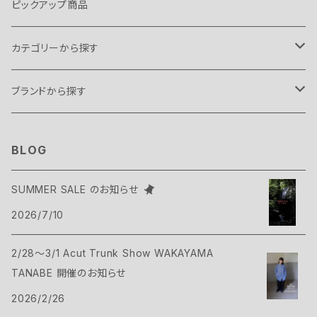
ピックアップ商品
カテゴリーから探す
テント・タープ
ブランドから探す
テント
スリーピングギア
B.C FOOD
BLOG
タープ
寝袋
バックパックギア
Belmont
SUMMER SALE のお知らせ
アクセサリー
2026/7/10
ヴィヴィ
バックパック
トップス
Bush Craft
2/28～3/1 Acut Trunk Show WAKAYAMA
ハンモック
サコッシュ・ポーチ
Tシャツ・シャツ
ボトムス
CAMP GREEB
TANABE 開催のお知らせ
マット
2026/2/26
バックパックアクセサリー
シェル
パンツ・ショーツ
シューズ
Cargo Container