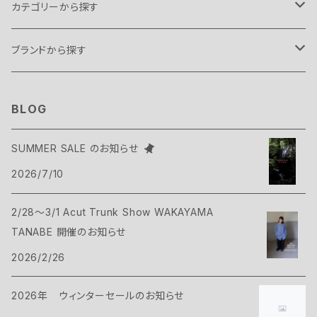
カテゴリーから探す
テント・タープ
ブランドから探す
テント
スリーピングギア
B.C FOOD
BLOG
タープ
寝袋
バックパックギア
Belmont
SUMMER SALE のお知らせ
アクセサリー
2026/7/10
ヴィヴィ
バックパック
トップス
Bush Craft
2/28～3/1 Acut Trunk Show WAKAYAMA
ハンモック
サコッシュ・ポーチ
Tシャツ・シャツ
ボトムス
CAMP GREEB
TANABE 開催のお知らせ
マット
2026/2/26
バックパックアクセサリー
シェル
パンツ・ショーツ
シューズ
Cargo Container
コット
2026年 ウィンターセールのお知らせ
ケース
インサレーション
シェル
ウェアアクセサリー
CARRY THE SUN