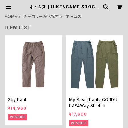
ボトムス | HIKE&CAMP STOCK
OUTDOOR
HOME
カテゴリーから探す
ボトムス
ITEM LIST
Sky Pant
My Basic Pants CORDU
RA®4Way Stretch
¥14,960
¥17,600
20%OFF
20%OFF