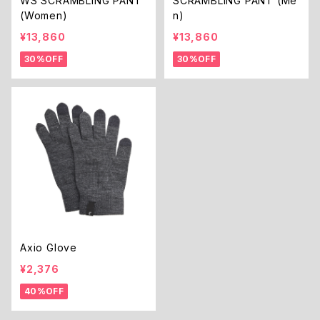
WS SCRAMBLING PANT
SCRAMBLING PANT (Me
(Women)
n)
¥13,860
¥13,860
30%OFF
30%OFF
Axio Glove
¥2,376
40%OFF