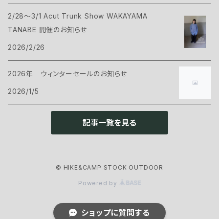
2/28～3/1 Acut Trunk Show WAKAYAMA
ハンモック
サコッシュ・ポーチ
Tシャツ・シャツ
ボトムス
CAMP GREEB
TANABE 開催のお知らせ
マット
2026/2/26
バックパックアクセサリー
シェル
パンツ・ショーツ
シューズ
Cargo Container
コット
2026年 ウィンターセールのお知らせ
ケース
インサレーション
シェル
ウェアアクセサリー
CARRY THE SUN
2026/1/5
ピロー
インサレーション
ヘッドギア
クックウェア
CHAORAS
記事一覧を見る
グランドシート
アイウェア
クッカー
ランタン・ライト
CNOC
スリーピングアクセサリー
ネックウェア
© HIKE&CAMP STOCK OUTDOOR
カトラリー
ヘッドライト
ファニチャー
ENLIGHTEND EQUIPMENT
Powered by
グローブ
ストーブ・燃料
ランタン
チェアー
アウトドアギア
eno
ショップに質問する