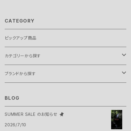
CATEGORY
ピックアップ商品
カテゴリーから探す
テント・タープ
ブランドから探す
テント
スリーピングギア
B.C FOOD
BLOG
タープ
寝袋
バックパックギア
Belmont
SUMMER SALE のお知らせ
アクセサリー
2026/7/10
ヴィヴィ
バックパック
トップス
Bush Craft