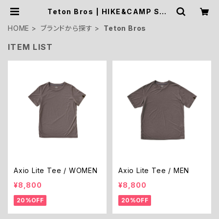
Teton Bros | HIKE&CAMP STO
CK OUTDOOR
HOME
ブランドから探す
Teton Bros
ITEM LIST
Axio Lite Tee / WOMEN
Axio Lite Tee / MEN
¥8,800
¥8,800
20%OFF
20%OFF