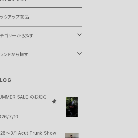
ックアップ商品
テゴリーから探す
ント・タープ
ランドから探す
ント
リーピングギア
.C FOOD
LOG
ープ
袋
ックパックギア
elmont
UMMER SALE のお知ら
クセサリー
ィヴィ
ックパック
ップス
ush Craft
026/7/10
ンモック
コッシュ・ポーチ
シャツ・シャツ
トムス
AMP GREEB
/28～3/1 Acut Trunk Show