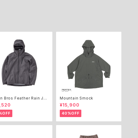
L
L
lt
L
M
n Bros Feather Rain Jac
Mountain Smock
m
,520
¥15,900
%OFF
40%OFF
T