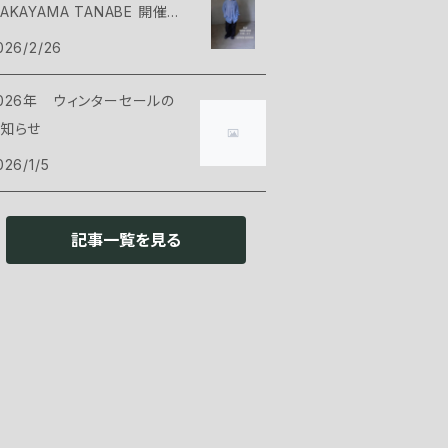
AKAYAMA TANABE 開催の
ット
ックパックアクセサリー
ェル
ンツ・ショーツ
ューズ
argo Container
知らせ
026/2/26
ット
ース
ンサレーション
ェル
ェアアクセサリー
ARRY THE SUN
026年 ウィンターセールの
知らせ
ロー
ンサレーション
ッドギア
ックウェア
HAORAS
026/1/5
ランドシート
イウェア
ッカー
ンタン・ライト
NOC
記事一覧を見る
リーピングアクセサリー
ックウェア
トラリー
ッドライト
ァニチャー
NLIGHTEND EQUIPMENT
ローブ
トーブ・燃料
ンタン
ェアー
ウトドアギア
no
ットウェア
トル・浄水器
クセサリー
ーブル
レッキングポール
食品
PI
き火台