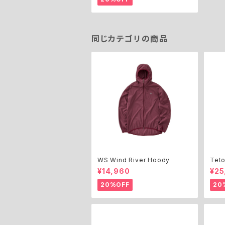
同じカテゴリの商品
WS Wind River Hoody
Teto
ket
¥14,960
¥25
20%OFF
20