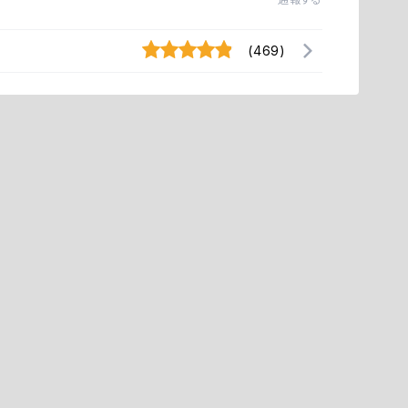
G
(469)
h
H
H
I
J
K