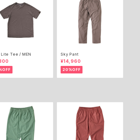
M
M
n
 Lite Tee / MEN
Sky Pant
N
800
¥14,960
%OFF
20%OFF
N
N
O
P