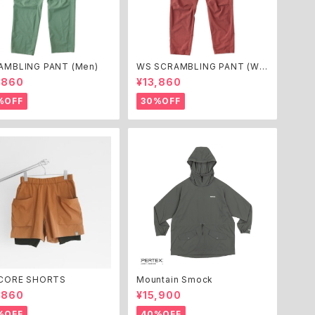
P
AMBLING PANT (Men)
WS SCRAMBLING PANT (Wo
P
men)
,860
¥13,860
%OFF
30%OFF
R
R
S
S
 CORE SHORTS
Mountain Smock
S
,860
¥15,900
%OFF
40%OFF