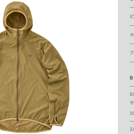
ピ
カ
テ
ブ
テ
ス
B
B
タ
寝
バ
B
S
せ
ア
ヴ
バ
ト
B
2
ハ
サ
T
ボ
C
2