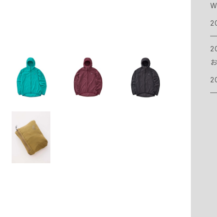
W
マ
バ
シ
パ
シ
C
お
2
コ
ケ
イ
シ
ウ
C
2
お
ピ
イ
ヘ
ク
C
2
グ
ア
ク
ラ
C
ス
ネ
カ
ヘ
フ
E
グ
ス
ラ
チ
ア
e
フ
ボ
ア
テ
ト
E
焚