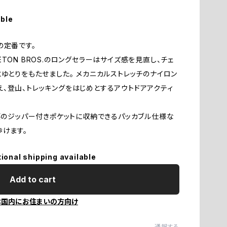
ナ
送
Es
able
傘
E
の定番です。
TON BROS.のロングセラーはサイズ感を見直し、チェ
ア
E
ゆとりをもたせました。 メカニカルストレッチのナイロン
、登山、トレッキングをはじめとするアウトドアアクティ
そ
F
。
腰のジッパー付きポケットに収納できるパッカブル仕様な
F
歩けます。
tional shipping available
F
Add to cart
G
本国内にお住まいの方向け
G
通報する