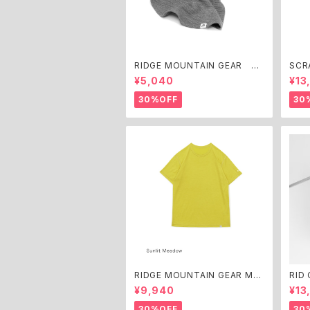
RIDGE MOUNTAIN GEAR Gri
SCR
d Merino Long Neck Gaiter
¥5,040
¥13
30%OFF
30
RIDGE MOUNTAIN GEAR Mer
RID
ino Basic Tee Short Sleeve
¥9,940
¥13
30%OFF
30