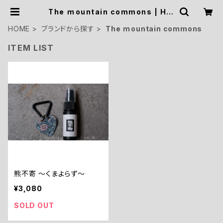
The ｍountain commons | HIK
E&CAMP STOCK OUTDOOR
HOME
ブランドから探す
The ｍountain commons
ITEM LIST
熊不寄 ～くまよらず～
¥3,080
SOLD OUT