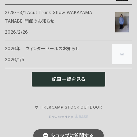
2/28～3/1 Acut Trunk Show WAKAYAMA
ハンモック
サコッシュ・ポーチ
Tシャツ・シャツ
ボトムス
CAMP GREEB
TANABE 開催のお知らせ
マット
2026/2/26
バックパックアクセサリー
シェル
パンツ・ショーツ
シューズ
Cargo Container
コット
2026年 ウィンターセールのお知らせ
ケース
インサレーション
シェル
ウェアアクセサリー
CARRY THE SUN
2026/1/5
ピロー
インサレーション
ヘッドギア
クックウェア
CHAORAS
記事一覧を見る
グランドシート
アイウェア
クッカー
ランタン・ライト
CNOC
スリーピングアクセサリー
ネックウェア
© HIKE&CAMP STOCK OUTDOOR
カトラリー
ヘッドライト
ファニチャー
ENLIGHTEND EQUIPMENT
Powered by
グローブ
ストーブ・燃料
ランタン
チェアー
アウトドアギア
eno
ショップに質問する