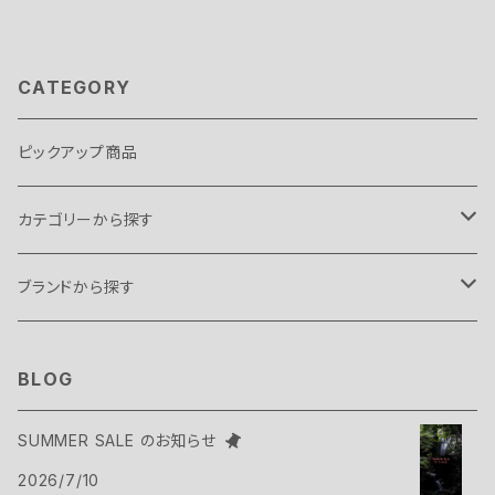
CATEGORY
ピックアップ商品
カテゴリーから探す
テント・タープ
ブランドから探す
テント
スリーピングギア
B.C FOOD
BLOG
タープ
寝袋
バックパックギア
Belmont
SUMMER SALE のお知らせ
アクセサリー
2026/7/10
ヴィヴィ
バックパック
トップス
Bush Craft