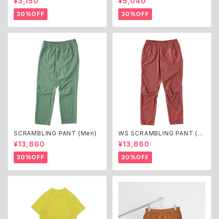
¥3,150
¥5,040
ter
30%OFF
30%OFF
SCRAMBLING PANT (Men)
WS SCRAMBLING PANT (W
omen)
¥13,860
¥13,860
30%OFF
30%OFF