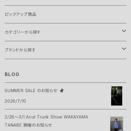
ピックアップ商品
カテゴリーから探す
テント・タープ
ブランドから探す
テント
スリーピングギア
B.C FOOD
BLOG
タープ
寝袋
バックパックギア
Belmont
SUMMER SALE のお知らせ
アクセサリー
2026/7/10
ヴィヴィ
バックパック
トップス
Bush Craft
2/28～3/1 Acut Trunk Show WAKAYAMA
ハンモック
サコッシュ・ポーチ
Tシャツ・シャツ
ボトムス
CAMP GREEB
TANABE 開催のお知らせ