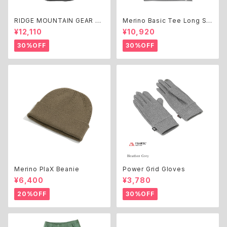
RIDGE MOUNTAIN GEAR Ba
Merino Basic Tee Long Sle
sic Long Sleeve Shirt
eve
¥12,110
¥10,920
30%OFF
30%OFF
Merino PlaX Beanie
Power Grid Gloves
¥6,400
¥3,780
20%OFF
30%OFF