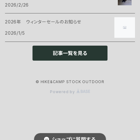
マット
2026/2/26
バックパックアクセサリー
シェル
パンツ・ショーツ
シューズ
Cargo Container
コット
2026年 ウィンターセールのお知らせ
ケース
インサレーション
シェル
ウェアアクセサリー
CARRY THE SUN
2026/1/5
ピロー
インサレーション
ヘッドギア
クックウェア
CHAORAS
記事一覧を見る
グランドシート
アイウェア
クッカー
ランタン・ライト
CNOC
スリーピングアクセサリー
ネックウェア
© HIKE&CAMP STOCK OUTDOOR
カトラリー
ヘッドライト
ファニチャー
ENLIGHTEND EQUIPMENT
Powered by
グローブ
ストーブ・燃料
ランタン
チェアー
アウトドアギア
eno
フットウェア
ボトル・浄水器
アクセサリー
テーブル
トレッキングポール
食品
EPI
焚き火台
ショップに質問する
ナイフ