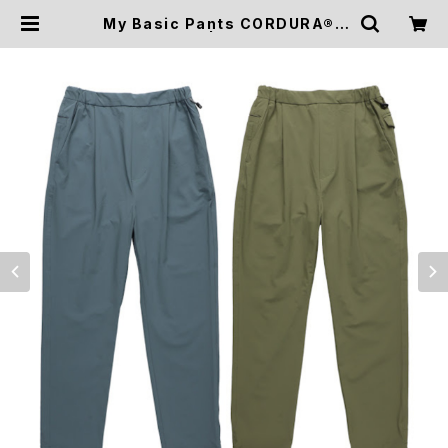
My Basic Pants CORDURA®4
Way Stretch | HIKE&CAMP ST
OCK OUTDOOR