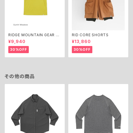
RIDGE MOUNTAIN GEAR M
RID CORE SHORTS
erino Basic Tee Short Slee
¥9,940
¥13,860
ve
30%OFF
30%OFF
その他の商品