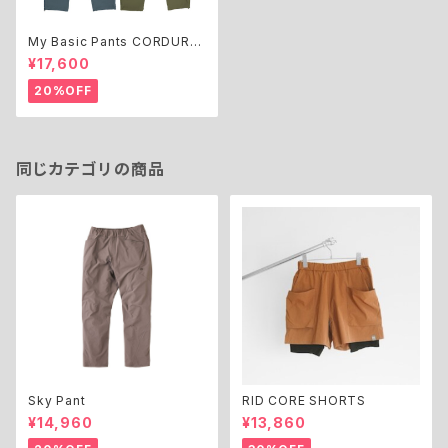
My Basic Pants CORDURA
®4Way Stretch
¥17,600
20%OFF
同じカテゴリの商品
Sky Pant
RID CORE SHORTS
¥14,960
¥13,860