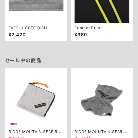
FACEHUGGER DISH
Feather Brush
¥2,420
¥680
セール中の商品
RIDGE MOUTAIN GEAR R ZI
RIDGE MOUNTAIN GEAR
P WLT
Grid Merino Long Neck Gai