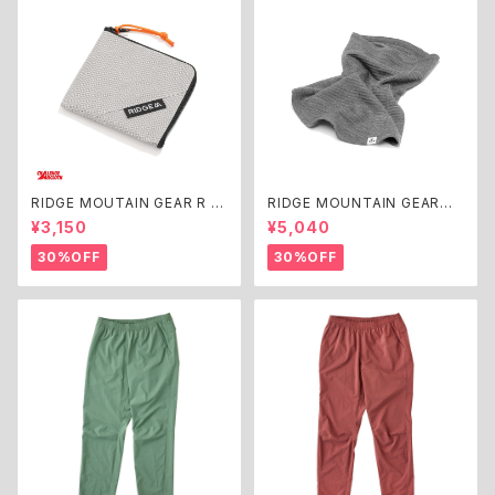
RIDGE MOUTAIN GEAR R ZI
RIDGE MOUNTAIN GEAR
P WLT
Grid Merino Long Neck Gai
¥3,150
¥5,040
ter
30%OFF
30%OFF