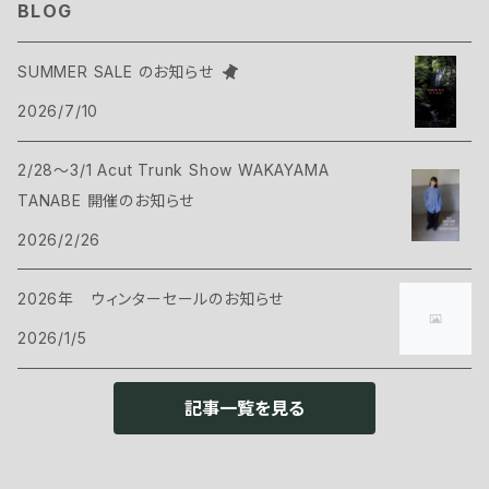
BLOG
タープ
寝袋
バックパックギア
Belmont
SUMMER SALE のお知らせ
アクセサリー
2026/7/10
ヴィヴィ
バックパック
トップス
Bush Craft
2/28～3/1 Acut Trunk Show WAKAYAMA
ハンモック
サコッシュ・ポーチ
Tシャツ・シャツ
ボトムス
CAMP GREEB
TANABE 開催のお知らせ
マット
2026/2/26
バックパックアクセサリー
シェル
パンツ・ショーツ
シューズ
Cargo Container
コット
2026年 ウィンターセールのお知らせ
ケース
インサレーション
シェル
ウェアアクセサリー
CARRY THE SUN
2026/1/5
ピロー
インサレーション
ヘッドギア
クックウェア
CHAORAS
記事一覧を見る
グランドシート
アイウェア
クッカー
ランタン・ライト
CNOC
スリーピングアクセサリー