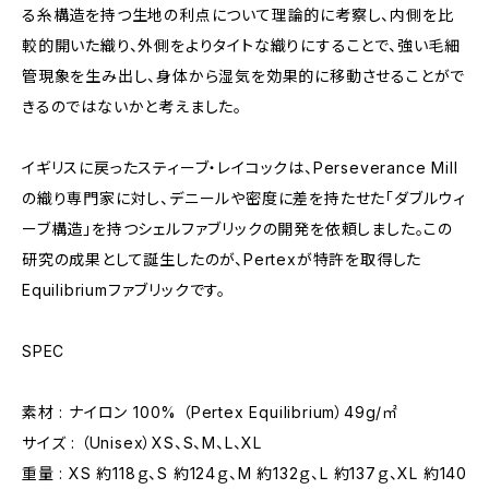
る糸構造を持つ生地の利点について理論的に考察し、内側を比
較的開いた織り、外側をよりタイトな織りにすることで、強い毛細
管現象を生み出し、身体から湿気を効果的に移動させることがで
きるのではないかと考えました。
イギリスに戻ったスティーブ・レイコックは、Perseverance Mill
の織り専門家に対し、デニールや密度に差を持たせた「ダブルウィ
ーブ構造」を持つシェルファブリックの開発を依頼しました。この
研究の成果として誕生したのが、Pertexが特許を取得した
Equilibriumファブリックです。
SPEC
素材 : ナイロン 100% （Pertex Equilibrium）49g/㎡
サイズ : （Unisex）XS、S、M、L、XL
重量 : XS 約118ｇ、S 約124ｇ、M 約132ｇ、L 約137ｇ、XL 約140