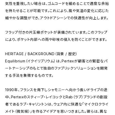
気性を重視したい場合は、ゴムコードを緩めることで適度な余裕
を持たせることが可能です。これにより、風や気温の変化に応じた
細やかな調整ができ、アウトドアシーンでの快適性が向上します。
フラップ付きの片玉縁ポケットが装備されています。このフラップ
により、ポケット内部への雨や砂埃の侵入を防ぐことができます。
HERITAGE / BACKGROUND（背景 / 歴史）
Equilibrium（イクイリブリウム）は、Pertexが顧客との緊密なパ
ートナーシップのもとで独自のファブリックソリューションを開発
する手法を象徴するものです。
1990年、フランスを南下しシャモニーへ向かう長いドライブの途
中、Pertexのスティーブ・レイコックとRab（ラブ）ブランドの創設
者であるラブ・キャリントンは、ウェア内に快適な「マイクロクライ
メイト（微気候）」を作るアイデアを思いつきました。彼らは、異な