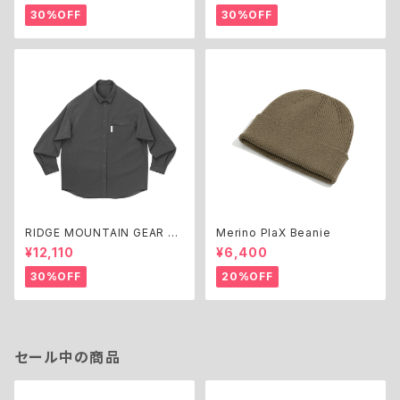
30%OFF
30%OFF
RIDGE MOUNTAIN GEAR Ba
Merino PlaX Beanie
sic Long Sleeve Shirt
¥12,110
¥6,400
30%OFF
20%OFF
セール中の商品