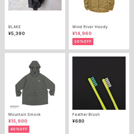
BLAKE
Wind River Hoody
¥5,390
¥14,960
20%OFF
Mountain Smock
Feather Brush
¥15,900
¥680
40%OFF