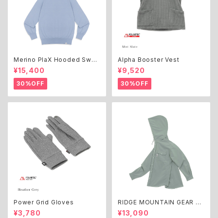
Merino PlaX Hooded Swea
Alpha Booster Vest
ter
¥15,400
¥9,520
30%OFF
30%OFF
Power Grid Gloves
RIDGE MOUNTAIN GEAR H
ooded Long Sleeve Shirt
¥3,780
¥13,090