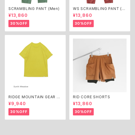
SCRAMBLING PANT (Men)
WS SCRAMBLING PANT (W
omen)
¥13,860
¥13,860
30%OFF
30%OFF
RIDGE MOUNTAIN GEAR M
RID CORE SHORTS
erino Basic Tee Short Slee
¥9,940
¥13,860
ve
30%OFF
30%OFF