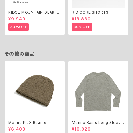
RIDGE MOUNTAIN GEAR M
RID CORE SHORTS
erino Basic Tee Short Slee
¥9,940
¥13,860
ve
30%OFF
30%OFF
その他の商品
Merino PlaX Beanie
Merino Basic Long Sleeve
Tee "Micro Border"
¥6,400
¥10,920