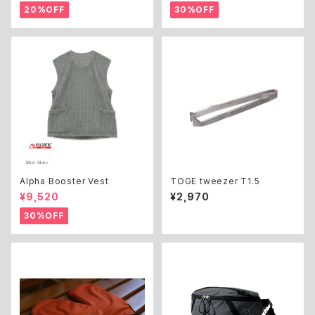
20%OFF
30%OFF
Alpha Booster Vest
TOGE tweezer T1.5
¥9,520
¥2,970
30%OFF