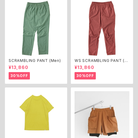
SCRAMBLING PANT (Men)
WS SCRAMBLING PANT (W
omen)
¥13,860
¥13,860
30%OFF
30%OFF