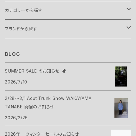
カテゴリーから探す
テント・タープ
ブランドから探す
テント
スリーピングギア
B.C FOOD
BLOG
タープ
寝袋
バックパックギア
Belmont
SUMMER SALE のお知らせ
アクセサリー
2026/7/10
ヴィヴィ
バックパック
トップス
Bush Craft
2/28～3/1 Acut Trunk Show WAKAYAMA
ハンモック
サコッシュ・ポーチ
Tシャツ・シャツ
ボトムス
CAMP GREEB
TANABE 開催のお知らせ
マット
2026/2/26
バックパックアクセサリー
シェル
パンツ・ショーツ
シューズ
Cargo Container
コット
2026年 ウィンターセールのお知らせ
ケース