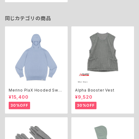
同じカテゴリの商品
Merino PlaX Hooded Swea
Alpha Booster Vest
ter
¥15,400
¥9,520
30%OFF
30%OFF