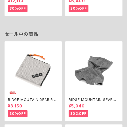
¥12,110
¥6,400
30%OFF
20%OFF
セール中の商品
RIDGE MOUTAIN GEAR R ZI
RIDGE MOUNTAIN GEAR
P WLT
Grid Merino Long Neck Gai
¥3,150
¥5,040
ter
30%OFF
30%OFF