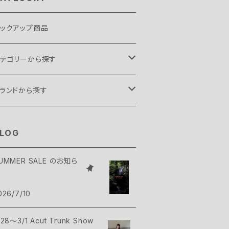
ックアップ商品
テゴリーから探す
ント・タープ
ランドから探す
ント
リーピングギア
.C FOOD
LOG
ープ
袋
ックパックギア
elmont
UMMER SALE のお知ら
クセサリー
ィヴィ
ックパック
ップス
ush Craft
026/7/10
ンモック
コッシュ・ポーチ
シャツ・シャツ
トムス
AMP GREEB
/28～3/1 Acut Trunk Show