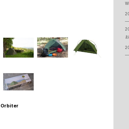
W
マ
バ
シ
パ
シ
C
お
2
コ
ケ
イ
シ
ウ
C
2
お
ピ
イ
ヘ
ク
C
2
グ
ア
ク
ラ
C
ス
ネ
カ
ヘ
フ
E
グ
ス
ラ
チ
ア
e
Orbiter
フ
ボ
ア
テ
ト
E
焚