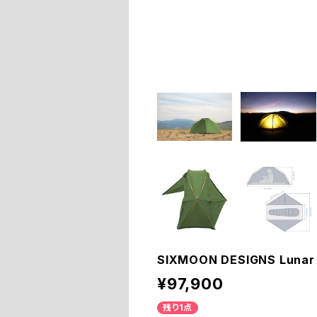
SIXMOON DESIGNS Lunar 
¥97,900
残り1点