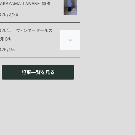
AKAYAMA TANABE 開催の
ット
ックパックアクセサリー
ェル
ンツ・ショーツ
ューズ
argo Container
知らせ
026/2/26
ット
ース
ンサレーション
ェル
ェアアクセサリー
ARRY THE SUN
026年 ウィンターセールの
知らせ
ロー
ンサレーション
ッドギア
ックウェア
HAORAS
026/1/5
ランドシート
イウェア
ッカー
ンタン・ライト
NOC
記事一覧を見る
リーピングアクセサリー
ックウェア
トラリー
ッドライト
ァニチャー
NLIGHTEND EQUIPMENT
ローブ
トーブ・燃料
ンタン
ェアー
ウトドアギア
no
ットウェア
トル・浄水器
クセサリー
ーブル
レッキングポール
食品
PI
き火台