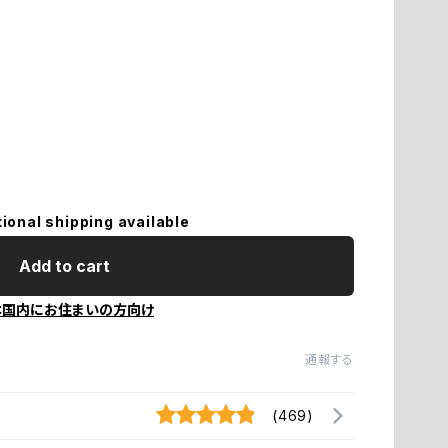
L
L
lt
L
tional shipping available
Add to cart
M
本国内にお住まいの方向け
m
通報する
T
(469)