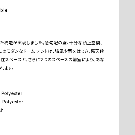
ナ
送
Es
able
傘
E
ア
E
た構造が実現しました。急勾配の壁、十分な頭上空間、
のモダンなドーム テントは、強風や雨をはじき、悪天候
そ
F
居住スペースと、さらに２つのスペースの前室により、あな
れます。
F
Polyester
F
 Polyester
sh
G
G