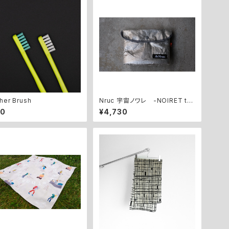
P
P
R
her Brush
Nruc 宇宙ノワレ -NOIRET th
e Space-
80
¥4,730
R
S
S
S